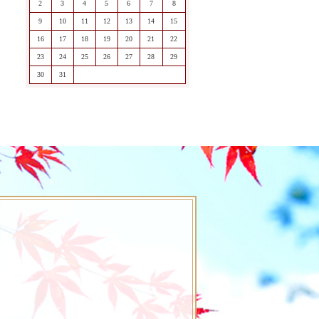
2
3
4
5
6
7
8
9
10
11
12
13
14
15
16
17
18
19
20
21
22
23
24
25
26
27
28
29
30
31